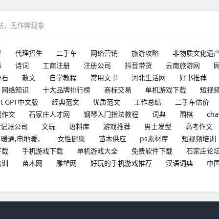
网站，无作弊现象
经
代理招生
二手车
网络营销
旅游攻略
非物质文化遗
事
诗词
工商注册
注册公司
抖音带货
云南旅游网
奇石
散文
自学教程
常用文书
河北生活网
好书推荐
网络知识
十大品牌排行榜
商标交易
单机游戏下载
短视
at GPT中文版
经典范文
优质范文
工作总结
二手车估价
搜作文
石家庄人才网
钢琴入门指法教程
词典
围棋
cha
理记账公司
文玩
语料库
游戏推荐
男士发型
高考作文
暖通,电地暖，
女性健康
苗木供应
ps素材库
短视频培训
下载
手机游戏下载
单机游戏大全
免费软件下载
石家庄论
培训
苗木网
雕塑网
好玩的手机游戏推荐
汉语词典
中