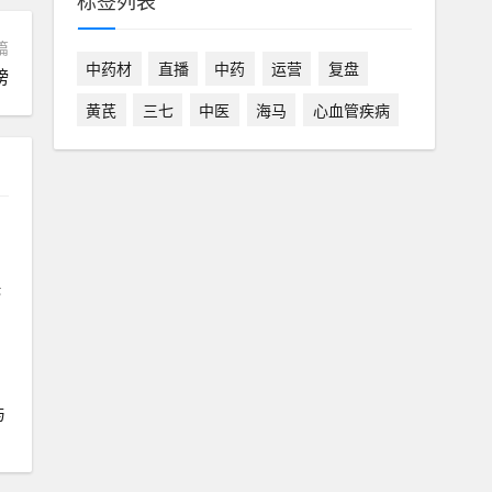
标签列表
篇
中药材
直播
中药
运营
复盘
榜
黄芪
三七
中医
海马
心血管疾病
快
与