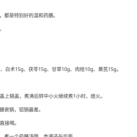
，都是特别好的温和药膳。
。
g、白术15g、茯苓15g、甘草10g、肉桂10g、黄芪15g。
，盖上锅盖，煮沸后转中小火继续煮1小时，熄火。
搪瓷锅，铝锅最差。
，直接喝。
，煮一个药膳汤哦，食谱还在后面。