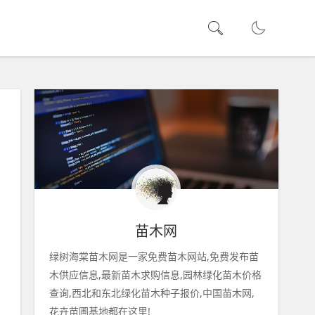
苗木网
绿树海棠苗木网是一家免费苗木网站,免费发布苗
木供应信息,最新苗木求购信息,园林绿化苗木价格
查询,西北和东北绿化苗木种子报价,中国苗木网,
花卉苗圃基地都在这里!