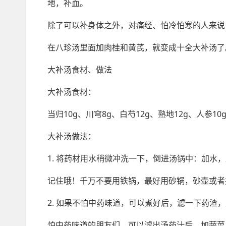
地，补血。
除了可以补身体之外，对痛经、怕冷怕寒的人来说
在八珍汤里面加肉桂和黄芪，就变成十全大补汤了
大补汤食材、做法
大补汤食材：
当归10g、川穹8g、白芍12g、熟地12g、人参10
大补汤做法：
1. 将药材用水稍微冲洗一下，倒进汤锅中：加水
记住哦！千万不要用铁锅，最好用砂锅，砂壶或者
2. 如果不怕中药味道，可以煮好后，滤一下药渣
怕中药味道的朋友们，可以滤出汤药汁后，加蔬菜