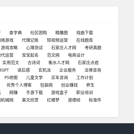
产
查字典
社区团购
精雕图
戏曲下载
网络游戏
代理记账
短视频运营
在线题库
游戏攻略
心理测试
石家庄人才网
考研真题
频代运营
宝宝起名
范文网
电商设计
实用范文
古诗词
衡水人才网
石家庄点痣
tGPT
读后感
玄机派
企业服务
法律咨询
PS修图
儿童文学
买车咨询
工作计划
优秀个人博客
包装网
创业赚钱
养生
坛
网赚
手游下载
游戏盒子
职业培训
国机械网
美文欣赏
红楼梦
道德经
标准件