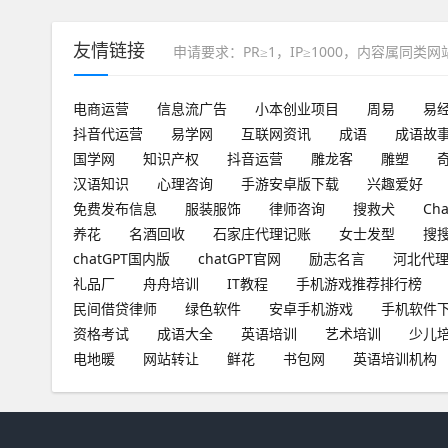
友情链接
申请要求：PR≥1，IP≥1000，内容属同类
电商运营
信息流广告
小本创业项目
周易
易
抖音代运营
易学网
互联网资讯
成语
成语故
国学网
知识产权
抖音运营
雕龙客
雕塑
汉语知识
心理咨询
手游安卓版下载
兴趣爱好
免费发布信息
服装服饰
律师咨询
搜救犬
Ch
养花
名酒回收
石家庄代理记账
女士发型
搜
chatGPT国内版
chatGPT官网
励志名言
河北代
礼品厂
舟舟培训
IT教程
手机游戏推荐排行榜
民间借贷律师
绿色软件
安卓手机游戏
手机软件
资格考试
成语大全
英语培训
艺术培训
少儿
电地暖
网站转让
鲜花
书包网
英语培训机构