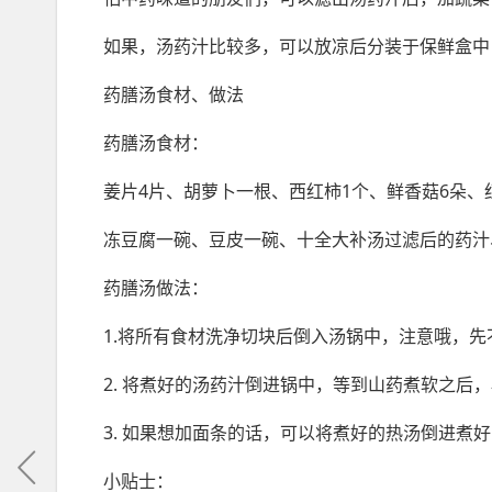
如果，汤药汁比较多，可以放凉后分装于保鲜盒中
药膳汤食材、做法
药膳汤食材：
姜片4片、胡萝卜一根、西红柿1个、鲜香菇6朵、
冻豆腐一碗、豆皮一碗、十全大补汤过滤后的药汁
药膳汤做法：
1.将所有食材洗净切块后倒入汤锅中，注意哦，
2. 将煮好的汤药汁倒进锅中，等到山药煮软之后
3. 如果想加面条的话，可以将煮好的热汤倒进煮
小贴士：