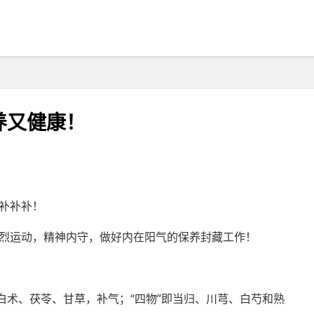
养又健康！
补补补！
烈运动，精神内守，做好内在阳气的保养封藏工作！
白术、茯苓、甘草，补气；“四物”即当归、川芎、白芍和熟