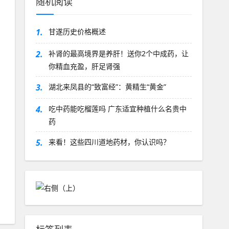
随机阅读
1.
甘遂历史价格概述
2.
补肾的最高境界是养肝！送你2个中成药，让
你精血充盈，肝足肾强
3.
湖北来凤县的“致富经”：黄精生“黄金”
4.
吃中药能吃榴莲吗 广东适宜种植什么名贵中
药
5.
来看！这些四川道地药材，你认识吗？