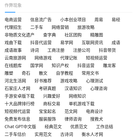
作弊现象
电商运营
信息流广告
小本创业项目
周易
易经
代理招生
二手车
网络营销
旅游攻略
非物质文化遗产
查字典
社区团购
精雕图
戏曲下载
抖音代运营
易学网
互联网资讯
成语
成语故事
诗词
工商注册
注册公司
抖音带货
云南旅游网
网络游戏
代理记账
短视频运营
在线题库
国学网
知识产权
抖音运营
雕龙客
雕塑
奇石
散文
自学教程
常用文书
河北生活网
好书推荐
游戏攻略
心理测试
石家庄人才网
考研真题
汉语知识
心理咨询
手游安卓版下载
兴趣爱好
网络知识
十大品牌排行榜
商标交易
单机游戏下载
短视频代运营
宝宝起名
范文网
电商设计
免费发布信息
服装服饰
律师咨询
搜救犬
Chat GPT中文版
经典范文
优质范文
工作总结
二手车估价
实用范文
古诗词
衡水人才网