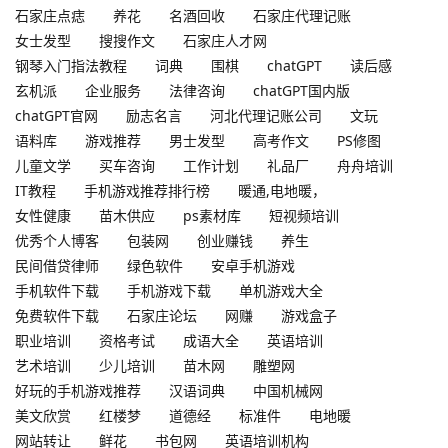
石家庄点痣
养花
名酒回收
石家庄代理记账
女士发型
搜搜作文
石家庄人才网
钢琴入门指法教程
词典
围棋
chatGPT
读后感
玄机派
企业服务
法律咨询
chatGPT国内版
chatGPT官网
励志名言
河北代理记账公司
文玩
语料库
游戏推荐
男士发型
高考作文
PS修图
儿童文学
买车咨询
工作计划
礼品厂
舟舟培训
IT教程
手机游戏推荐排行榜
暖通,电地暖，
女性健康
苗木供应
ps素材库
短视频培训
优秀个人博客
包装网
创业赚钱
养生
民间借贷律师
绿色软件
安卓手机游戏
手机软件下载
手机游戏下载
单机游戏大全
免费软件下载
石家庄论坛
网赚
游戏盒子
职业培训
资格考试
成语大全
英语培训
艺术培训
少儿培训
苗木网
雕塑网
好玩的手机游戏推荐
汉语词典
中国机械网
美文欣赏
红楼梦
道德经
标准件
电地暖
网站转让
鲜花
书包网
英语培训机构