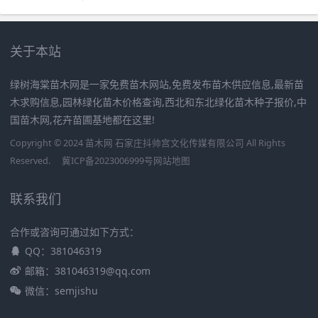
关于本站
绿树海棠苗木网是一家免费苗木网站,免费发布苗木供应信息,最新苗
木求购信息,园林绿化苗木价格查询,西北和东北绿化苗木种子报价,中
国苗木网,花卉苗圃基地都在这里!
Copyright © 2024 苗木网 石家庄抖帅宫文化传媒有限公司 All Rights
Reserved.
冀ICP备2023006999号
网站地图
联系我们
合作或咨询可通过如下方式：
QQ：381046319
邮箱：381046319@qq.com
微信：semjishu