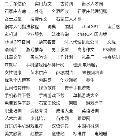
二手车估价
实用范文
古诗词
衡水人才网
石家庄点痣
养花
名酒回收
石家庄代理记账
女士发型
搜搜作文
石家庄人才网
钢琴入门指法教程
词典
围棋
chatGPT
读后感
玄机派
企业服务
法律咨询
chatGPT国内版
chatGPT官网
励志名言
河北代理记账公司
文玩
语料库
游戏推荐
男士发型
高考作文
PS修图
儿童文学
买车咨询
工作计划
礼品厂
舟舟培训
IT教程
手机游戏推荐排行榜
暖通,电地暖，
女性健康
苗木供应
ps素材库
短视频培训
优秀个人博客
包装网
创业赚钱
养生
民间借贷律师
绿色软件
安卓手机游戏
手机软件下载
手机游戏下载
单机游戏大全
免费软件下载
石家庄论坛
网赚
游戏盒子
职业培训
资格考试
成语大全
英语培训
艺术培训
少儿培训
苗木网
雕塑网
好玩的手机游戏推荐
汉语词典
中国机械网
美文欣赏
红楼梦
道德经
标准件
电地暖