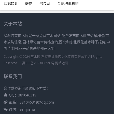
网站转让
鲜花
书包网
英语培训机构
关于本站
绿树海棠苗木网是一家免费苗木网站,免费发布苗木供应信息,最新苗
木求购信息,园林绿化苗木价格查询,西北和东北绿化苗木种子报价,中
国苗木网,花卉苗圃基地都在这里!
Copyright © 2024 苗木网 石家庄抖帅宫文化传媒有限公司 All Rights
Reserved.
冀ICP备2023006999号
网站地图
联系我们
合作或咨询可通过如下方式：
QQ：381046319
邮箱：381046319@qq.com
微信：semjishu