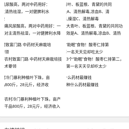
痛风尿酸高，两对中药用好：一
大青叶、板蓝根、青黛的共同功
对主清热祛湿，一对健脾利水降
效是A、清热解毒,凉血B、清热
尿酸
解毒,燥湿C、清热解毒
农村致富门路 中药材天麻栽培技
3个“助眠”食物！酸枣仁排第二，
术要领
第一名天天见却吃太少
种什么药材最赚钱
农村冷门暴利种植叶下珠，亩产
干品800斤，28元斤，经济收入
高