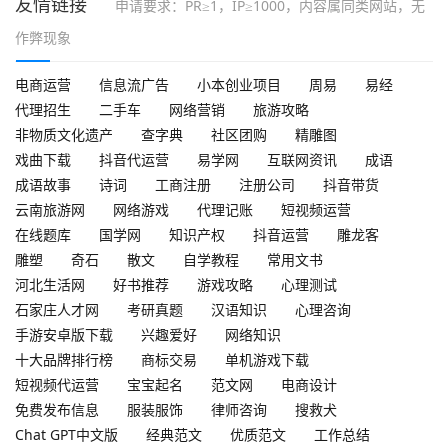
友情链接
申请要求：PR≥1，IP≥1000，内容属同类网站，无
作弊现象
电商运营
信息流广告
小本创业项目
周易
易经
代理招生
二手车
网络营销
旅游攻略
非物质文化遗产
查字典
社区团购
精雕图
戏曲下载
抖音代运营
易学网
互联网资讯
成语
成语故事
诗词
工商注册
注册公司
抖音带货
云南旅游网
网络游戏
代理记账
短视频运营
在线题库
国学网
知识产权
抖音运营
雕龙客
雕塑
奇石
散文
自学教程
常用文书
河北生活网
好书推荐
游戏攻略
心理测试
石家庄人才网
考研真题
汉语知识
心理咨询
手游安卓版下载
兴趣爱好
网络知识
十大品牌排行榜
商标交易
单机游戏下载
短视频代运营
宝宝起名
范文网
电商设计
免费发布信息
服装服饰
律师咨询
搜救犬
Chat GPT中文版
经典范文
优质范文
工作总结