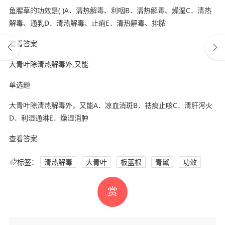
鱼腥草的功效是( )A．清热解毒、利咽B．清热解毒、燥湿C．清热
解毒、通乳D．清热解毒、止痢E．清热解毒、排脓
查看答案
大青叶除清热解毒外,又能
单选题
大青叶除清热解毒外，又能A．凉血消斑B．祛痰止咳C．清肝泻火
D．利湿通淋E．燥湿消肿
查看答案
标签：
清热解毒
大青叶
板蓝根
青黛
功效
赏