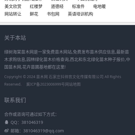
美文欣赏
红楼梦
道德经
标准件
电地暖
网站转让
鲜花
书包网
英语培训机构
关于本站
绿树海棠苗木网是一家免费苗木网站,免费发布苗木供应信息,最新苗
木求购信息,园林绿化苗木价格查询,西北和东北绿化苗木种子报价,中
国苗木网,花卉苗圃基地都在这里!
Copyright © 2024 苗木网 石家庄抖帅宫文化传媒有限公司 All Rights
Reserved.
冀ICP备2023006999号
网站地图
联系我们
合作或咨询可通过如下方式：
QQ：381046319
邮箱：381046319@qq.com