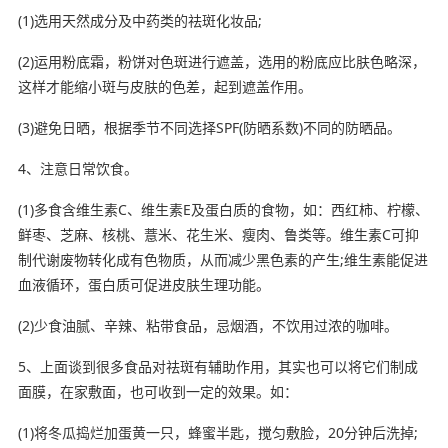
(1)选用天然成分及中药类的祛斑化妆品;
(2)运用粉底霜，粉饼对色斑进行遮盖，选用的粉底应比肤色略深，
这样才能缩小斑与皮肤的色差，起到遮盖作用。
(3)避免日晒，根据季节不同选择SPF(防晒系数)不同的防晒品。
4、注意日常饮食。
(1)多食含维生素C、维生素E及蛋白质的食物，如：西红柿、柠檬、
鲜枣、芝麻、核桃、薏米、花生米、瘦肉、鲁类等。维生素C可抑
制代谢废物转化成有色物质，从而减少黑色素的产生;维生素能促进
血液循环，蛋白质可促进皮肤生理功能。
(2)少食油腻、辛辣、粘带食品，忌烟酒，不饮用过浓的咖啡。
5、上面谈到很多食品对祛斑有辅助作用，其实也可以将它们制成
面膜，在家敷面，也可收到一定的效果。如：
(1)将冬瓜捣烂加蛋黄一只，蜂蜜半匙，搅匀敷脸，20分钟后洗掉;