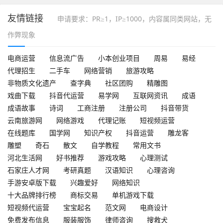
友情链接
申请要求：PR≥1，IP≥1000，内容属同类网站，无
作弊现象
电商运营
信息流广告
小本创业项目
周易
易经
代理招生
二手车
网络营销
旅游攻略
非物质文化遗产
查字典
社区团购
精雕图
戏曲下载
抖音代运营
易学网
互联网资讯
成语
成语故事
诗词
工商注册
注册公司
抖音带货
云南旅游网
网络游戏
代理记账
短视频运营
在线题库
国学网
知识产权
抖音运营
雕龙客
雕塑
奇石
散文
自学教程
常用文书
河北生活网
好书推荐
游戏攻略
心理测试
石家庄人才网
考研真题
汉语知识
心理咨询
手游安卓版下载
兴趣爱好
网络知识
十大品牌排行榜
商标交易
单机游戏下载
短视频代运营
宝宝起名
范文网
电商设计
免费发布信息
服装服饰
律师咨询
搜救犬