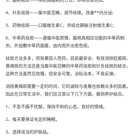
4、针灸祛斑——属中医范畴，调节经络，改善**内分泌;
5、药物祛斑——口服维生素C，并结合静脉注射维生素C;
6、中草药祛斑——遵循中医原理，服用具相应功能的中草药制
剂，外加敷中草药面膜，由内而外治愈色斑。
祛斑方法多多，但效果因人而异。目前最安全、有效消除妊娠斑、
黄褐斑的方法还是当属中医范畴的中草药祛斑和针灸祛斑的结合，
这种方法虽然见效慢，但安全可靠，治标治本，不易反弹。
消除黄褐斑需要一定的时间，它的减轻与发展也依赖众多的因素。
因此在日常生活中，我们应注意以下几下方面，做到养护结合。
1、不急不躁不忧郁，保持平和的心态，良好的情绪。
2、每天要保证充足的睡眠。
3、选择适当的护肤品。