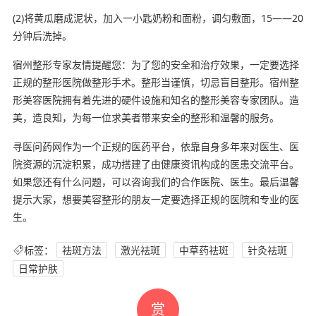
(2)将黄瓜磨成泥状，加入一小匙奶粉和面粉，调匀敷面，15——20
分钟后洗掉。
宿州整形专家友情提醒您：为了您的安全和治疗效果，一定要选择
正规的整形医院做整形手术。整形当谨慎，切忌盲目整形。宿州整
形美容医院拥有着先进的硬件设施和知名的整形美容专家团队。造
美，造良知，为每一位求美者带来安全的整形和温馨的服务。
寻医问药网作为一个正规的医药平台，依靠自身多年来对医生、医
院资源的沉淀积累，成功搭建了由健康资讯构成的医患交流平台。
如果您还有什么问题，可以咨询我们的合作医院、医生。最后温馨
提示大家，想要美容整形的朋友一定要选择正规的医院和专业的医
生。
标签：
祛斑方法
激光祛斑
中草药祛斑
针灸祛斑
日常护肤
赏