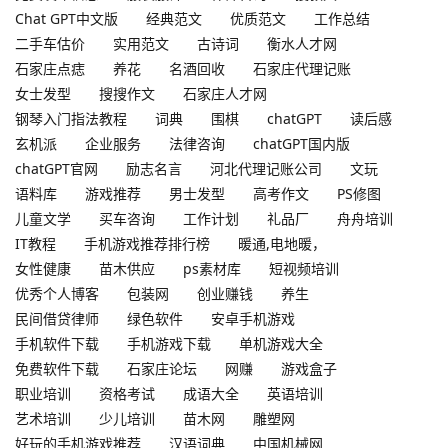
Chat GPT中文版
经典范文
优质范文
工作总结
二手车估价
实用范文
古诗词
衡水人才网
石家庄点痣
养花
名酒回收
石家庄代理记账
女士发型
搜搜作文
石家庄人才网
钢琴入门指法教程
词典
围棋
chatGPT
读后感
玄机派
企业服务
法律咨询
chatGPT国内版
chatGPT官网
励志名言
河北代理记账公司
文玩
语料库
游戏推荐
男士发型
高考作文
PS修图
儿童文学
买车咨询
工作计划
礼品厂
舟舟培训
IT教程
手机游戏推荐排行榜
暖通,电地暖，
女性健康
苗木供应
ps素材库
短视频培训
优秀个人博客
包装网
创业赚钱
养生
民间借贷律师
绿色软件
安卓手机游戏
手机软件下载
手机游戏下载
单机游戏大全
免费软件下载
石家庄论坛
网赚
游戏盒子
职业培训
资格考试
成语大全
英语培训
艺术培训
少儿培训
苗木网
雕塑网
好玩的手机游戏推荐
汉语词典
中国机械网