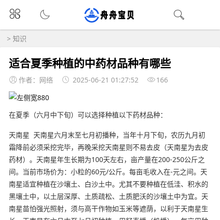
>
知识
适合夏季种植的中药材品种有哪些
作者：网络
2025-06-21 01:27:52
166
在夏季（六月中下旬）可以选择种植以下药材品种：
天南星 天南星六月末至七月初播种，当年十月下旬，农历九月初
霜降前必须采挖完毕，再晚采挖天南星则不易去皮（天南星为去皮
药材）。天南星年生长期为100天左右，亩产量在200-250公斤之
间。当前市场价为：小粒的60元/公斤。每亩毛收入在-元之间。天
南星适宜种植在沙壤土、白沙土中。尤其不要种植在低洼、积水的
黑壤土中，以土层深厚、土质疏松、土质肥沃的沙壤土中为宜。天
南星苗怕强光照射，须与高干作物如玉米等遮荫，以利于天南星生