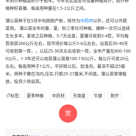
年荆芥种植面积小于前年。今年农民朋友可适量种植荆芥，荆芥种
植种籽直播、每亩用种量在1.5-2公斤之间。
蒲公英种子在5月中旬刚刚产新，除作为
中药材
以外，还可以作蔬
菜用。 蒲公英全年的春、夏、秋三季均可种植，播种一次可以连续
生长多年。麦收之后种植，5-7天出苗，夏播可收割3-4茬，平均每
茬收获200公斤左右，现市场价每公斤5-6元左右，出苗后30-40天
可收割第一茬，，以后25-30天左右收割一茬，全年产量在800-100
0公斤，1-3年还可以收获蒲公英根100-150公斤，每公斤可卖20元
左右。每亩用种子1公斤。平好畦以后，划浅沟，最深不超过5毫
米，将种子撒在沟内,压实,行距25-27厘米,不间苗。蒲公英管理粗
放，投资少效益高。
标签：
夏季种植
中药材
天南星
牛膝
荆芥
赏