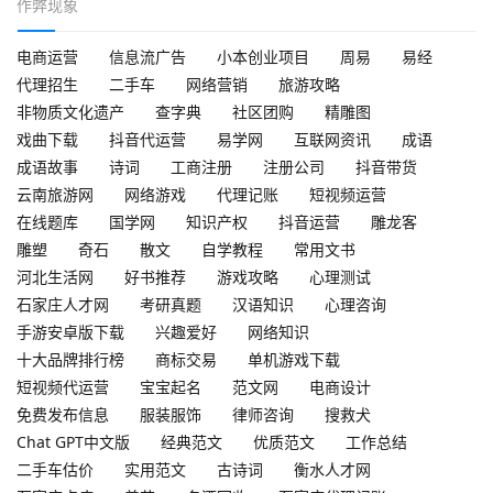
作弊现象
电商运营
信息流广告
小本创业项目
周易
易经
代理招生
二手车
网络营销
旅游攻略
非物质文化遗产
查字典
社区团购
精雕图
戏曲下载
抖音代运营
易学网
互联网资讯
成语
成语故事
诗词
工商注册
注册公司
抖音带货
云南旅游网
网络游戏
代理记账
短视频运营
在线题库
国学网
知识产权
抖音运营
雕龙客
雕塑
奇石
散文
自学教程
常用文书
河北生活网
好书推荐
游戏攻略
心理测试
石家庄人才网
考研真题
汉语知识
心理咨询
手游安卓版下载
兴趣爱好
网络知识
十大品牌排行榜
商标交易
单机游戏下载
短视频代运营
宝宝起名
范文网
电商设计
免费发布信息
服装服饰
律师咨询
搜救犬
Chat GPT中文版
经典范文
优质范文
工作总结
二手车估价
实用范文
古诗词
衡水人才网