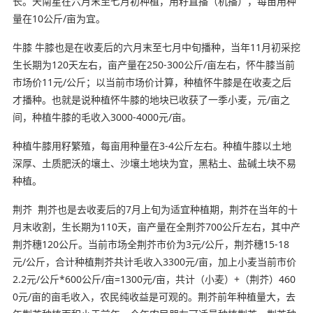
长。天南星在六月末至七月初种植，用籽直播（机播），每亩用种
量在10公斤/亩为宜。
牛膝 牛膝也是在收麦后的六月末至七月中旬播种，当年11月初采挖
生长期为120天左右，亩产量在250-300公斤/亩左右，怀牛膝当前
市场价11元/公斤；以当前市场价计算，种植怀牛膝是在收麦之后
才播种。也就是说种植怀牛膝的地块已收获了一季小麦，元/亩之
间，种植牛膝的毛收入3000-4000元/亩。
种植牛膝用籽繁殖，每亩用种量在3-4公斤左右。种植牛膝以土地
深厚、土质肥沃的壤土、沙壤土地块为宜，黑粘土、盐碱土块不易
种植。
荆芥 荆芥也是去收麦后的7月上旬为适宜种植期，荆芥在当年的十
月末收割，生长期为110天，亩产量在全荆芥700公斤左右，其中产
荆芥穗120公斤。当前市场全荆芥市价为3元/公斤，荆芥穗15-18
元/公斤，合计种植荆芥共计毛收入3300元/亩，加上小麦当前市价
2.2元/公斤*600公斤/亩=1300元/亩，共计（小麦）+（荆芥）460
0元/亩的亩毛收入，农民纯收益是可观的。荆芥前年种植量大，去