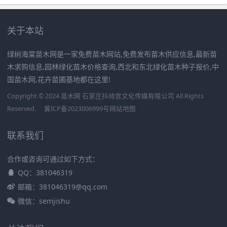
关于本站
绿树海棠苗木网是一家免费苗木网站,免费发布苗木供应信息,最新苗
木求购信息,园林绿化苗木价格查询,西北和东北绿化苗木种子报价,中
国苗木网,花卉苗圃基地都在这里!
Copyright © 2024 苗木网 石家庄抖帅宫文化传媒有限公司 All Rights
Reserved.
冀ICP备2023006999号
网站地图
联系我们
合作或咨询可通过如下方式：
QQ：381046319
邮箱：381046319@qq.com
微信：semjishu