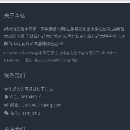
关于本站
绿树海棠苗木网是一家免费苗木网站,免费发布苗木供应信息,最新苗
木求购信息,园林绿化苗木价格查询,西北和东北绿化苗木种子报价,中
国苗木网,花卉苗圃基地都在这里!
Copyright © 2024 苗木网 石家庄抖帅宫文化传媒有限公司 All Rights
Reserved.
冀ICP备2023006999号
网站地图
联系我们
合作或咨询可通过如下方式：
QQ：381046319
邮箱：381046319@qq.com
微信：semjishu
关注我们