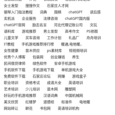
女士发型
搜搜作文
石家庄人才网
钢琴入门指法教程
词典
围棋
chatGPT
读后感
玄机派
企业服务
法律咨询
chatGPT国内版
chatGPT官网
励志名言
河北代理记账公司
文玩
语料库
游戏推荐
男士发型
高考作文
PS修图
儿童文学
买车咨询
工作计划
礼品厂
舟舟培训
IT教程
手机游戏推荐排行榜
暖通,电地暖，
女性健康
苗木供应
ps素材库
短视频培训
优秀个人博客
包装网
创业赚钱
养生
民间借贷律师
绿色软件
安卓手机游戏
手机软件下载
手机游戏下载
单机游戏大全
免费软件下载
石家庄论坛
网赚
游戏盒子
职业培训
资格考试
成语大全
英语培训
艺术培训
少儿培训
苗木网
雕塑网
好玩的手机游戏推荐
汉语词典
中国机械网
美文欣赏
红楼梦
道德经
标准件
电地暖
网站转让
鲜花
书包网
英语培训机构