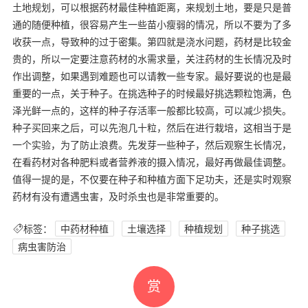
土地规划，可以根据药材最佳种植距离，来规划土地，要是只是普
通的随便种植，很容易产生一些苗小瘦弱的情况，所以不要为了多
收获一点，导致种的过于密集。第四就是浇水问题，药材是比较金
贵的，所以一定要注意药材的水需求量，关注药材的生长情况及时
作出调整，如果遇到难题也可以请教一些专家。最好要说的也是最
重要的一点，关于种子。在挑选种子的时候最好挑选颗粒饱满，色
泽光鲜一点的，这样的种子存活率一般都比较高，可以减少损失。
种子买回来之后，可以先泡几十粒，然后在进行栽培，这相当于是
一个实验，为了防止浪费。先发芽一些种子，然后观察生长情况，
在看药材对各种肥料或者营养液的摄入情况，最好再做最佳调整。
值得一提的是，不仅要在种子和种植方面下足功夫，还是实时观察
药材有没有遭遇虫害，及时杀虫也是非常重要的。
标签：
中药材种植
土壤选择
种植规划
种子挑选
病虫害防治
赏