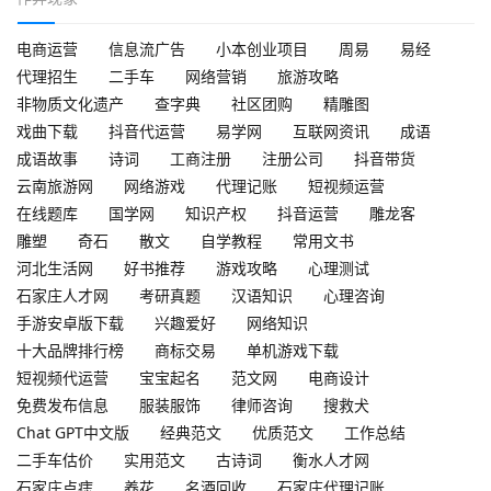
电商运营
信息流广告
小本创业项目
周易
易经
代理招生
二手车
网络营销
旅游攻略
非物质文化遗产
查字典
社区团购
精雕图
戏曲下载
抖音代运营
易学网
互联网资讯
成语
成语故事
诗词
工商注册
注册公司
抖音带货
云南旅游网
网络游戏
代理记账
短视频运营
在线题库
国学网
知识产权
抖音运营
雕龙客
雕塑
奇石
散文
自学教程
常用文书
河北生活网
好书推荐
游戏攻略
心理测试
石家庄人才网
考研真题
汉语知识
心理咨询
手游安卓版下载
兴趣爱好
网络知识
十大品牌排行榜
商标交易
单机游戏下载
短视频代运营
宝宝起名
范文网
电商设计
免费发布信息
服装服饰
律师咨询
搜救犬
Chat GPT中文版
经典范文
优质范文
工作总结
二手车估价
实用范文
古诗词
衡水人才网
石家庄点痣
养花
名酒回收
石家庄代理记账